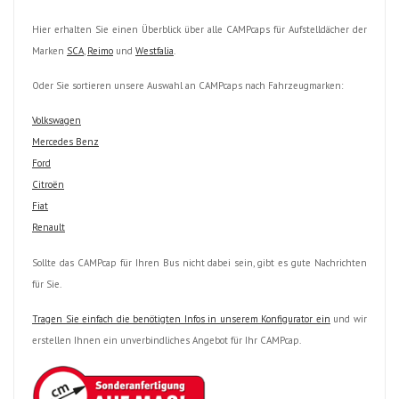
Hier erhalten Sie einen Überblick über alle CAMPcaps für Aufstelldächer der
Marken
SCA
,
Reimo
und
Westfalia
.
Oder Sie sortieren unsere Auswahl an CAMPcaps nach Fahrzeugmarken:
Volkswagen
Mercedes Benz
Ford
Citroën
Fiat
Renault
Sollte das CAMPcap für Ihren Bus nicht dabei sein, gibt es gute Nachrichten
für Sie.
Tragen Sie einfach die benötigten Infos in unserem Konfigurator ein
und wir
erstellen Ihnen ein unverbindliches Angebot für Ihr CAMPcap.